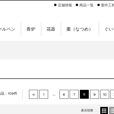
店舗情報
商品一覧
製作工
ールペン
香炉
花器
棗（なつめ）
ぐい
品：109件
…
8
≪
1
6
7
9
10
表示切替