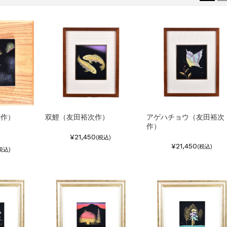
峰作）
双鯉（友田裕次作）
アゲハチョウ（友田裕次
作）
¥21,450
(税込)
¥21,450
(税込)
税込)