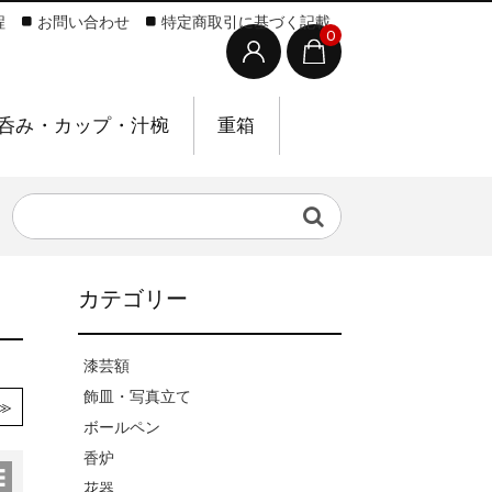
程
お問い合わせ
特定商取引に基づく記載
0
呑み・カップ・汁椀
重箱
カテゴリー
漆芸額
飾皿・写真立て
≫
ボールペン
香炉
花器