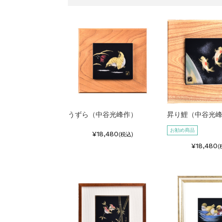
うずら（中谷光峰作）
昇り鯉（中谷光
お勧め商品
¥18,480
(税込)
¥18,480
(