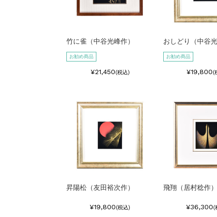
竹に雀（中谷光峰作）
おしどり（中谷
お勧め商品
お勧め商品
¥21,450
¥19,800
(税込)
(
昇陽松（友田裕次作）
飛翔（居村稔作
¥19,800
¥36,300
(税込)
(