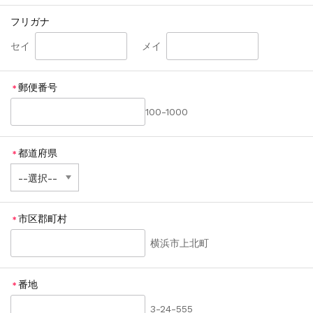
フリガナ
セイ
メイ
郵便番号
＊
100-1000
都道府県
＊
市区郡町村
＊
横浜市上北町
番地
＊
3-24-555