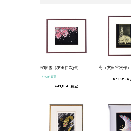
桜吹雪（友田裕次作）
樹（友田裕次作
お勧め商品
¥41,850
(
¥41,850
(税込)