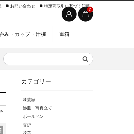
程
お問い合わせ
特定商取引に基づく記載
0
呑み・カップ・汁椀
重箱
カテゴリー
漆芸額
飾皿・写真立て
≫
ボールペン
香炉
花器