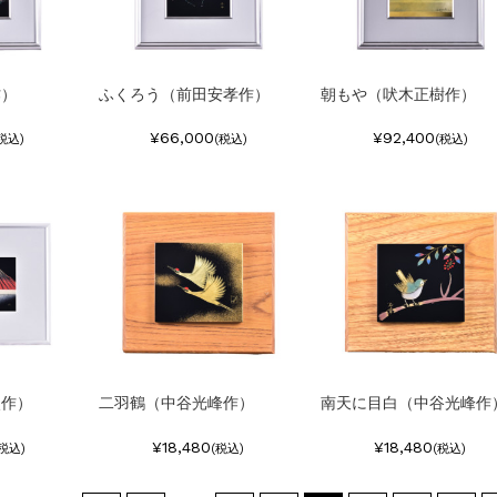
作）
ふくろう（前田安孝作）
朝もや（吠木正樹作）
¥66,000
¥92,400
税込)
(税込)
(税込)
次作）
二羽鶴（中谷光峰作）
南天に目白（中谷光峰作
¥18,480
¥18,480
(税込)
(税込)
(税込)