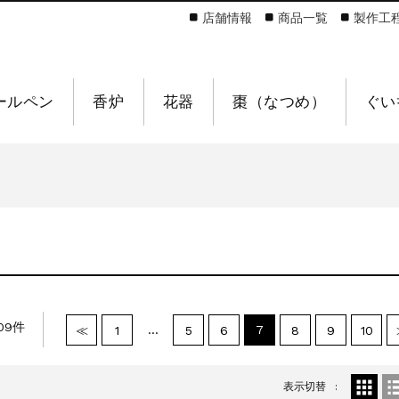
店舗情報
商品一覧
製作工
ールペン
香炉
花器
棗（なつめ）
ぐい
09件
…
7
≪
1
5
6
8
9
10
表示切替