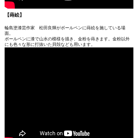
【蒔絵】
輪島塗漆芸作家 松田良輝がボールペンに蒔絵を施している場
面。
ボールペンに漆で山水の模様を描き、金粉を蒔きます。金粉以外
にも色々な形に打抜いた貝殻なども用います。