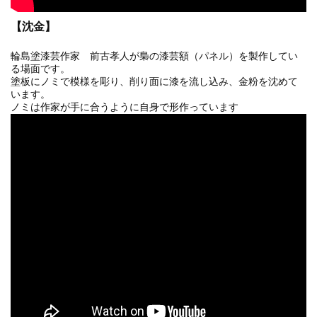
【沈金】
輪島塗漆芸作家 前古孝人が梟の漆芸額（パネル）を製作してい
る場面です。
塗板にノミで模様を彫り、削り面に漆を流し込み、金粉を沈めて
います。
ノミは作家が手に合うように自身で形作っています