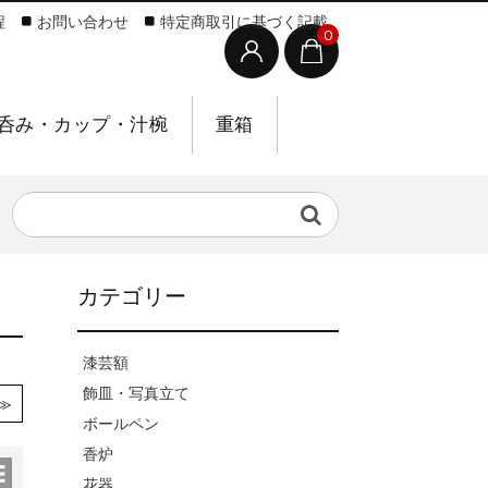
程
お問い合わせ
特定商取引に基づく記載
0
呑み・カップ・汁椀
重箱
カテゴリー
漆芸額
飾皿・写真立て
≫
ボールペン
香炉
花器