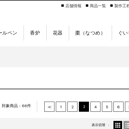
店舗情報
商品一覧
製作工
ールペン
香炉
花器
棗（なつめ）
ぐい
対象商品：66件
3
≪
1
2
4
5
6
表示切替