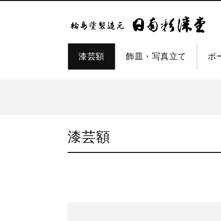
漆芸額
飾皿・写真立て
ボ
漆芸額