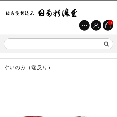
0
ぐいのみ（端反り）