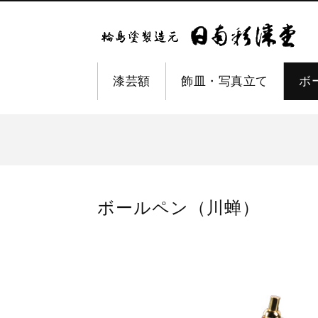
漆芸額
飾皿・写真立て
ボ
ボールペン（川蝉）