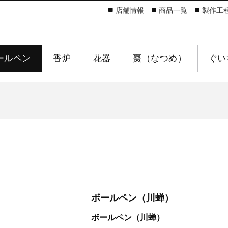
店舗情報
商品一覧
製作工
ールペン
香炉
花器
棗（なつめ）
ぐい
ボールペン（川蝉）
ボールペン（川蝉）