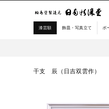
漆芸額
飾皿・写真立て
ボ
干支 辰（日吉双雲作）