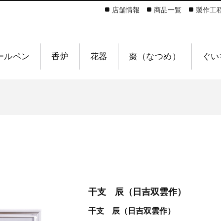
店舗情報
商品一覧
製作工
ールペン
香炉
花器
棗（なつめ）
ぐい
干支 辰（日吉双雲作）
干支 辰（日吉双雲作）