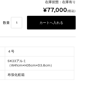
在庫状態 : 在庫有り
¥77,000
(税込)
数量
４号
SK23アルミ
（W41cm×H35cm×D3.8cm）
布張化粧箱