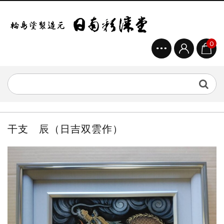
0
干支 辰（日吉双雲作）